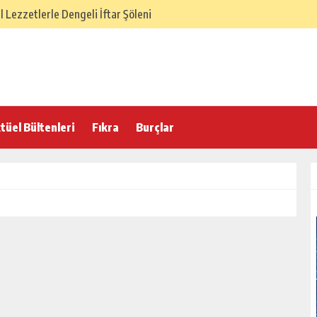
Lezzetlerle Dengeli İftar Şöleni
SÜ – Dengeli ve Hafif Sofra
elenekten Gelen Lezzet Dengesi
 İftar Sofrası
 Hafif ve Dengeli İftar Sofrası
tüel Bültenleri
Fıkra
Burçlar
 İftarı Menüsü
lasik İftar Menüsü
 Türk Ev Mutfağı İftar Menüsü
örek Tarifi