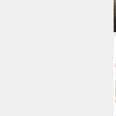
BIRDE
LOKANTA USULÜ TERBIYELI KÖFTE
ÇORBASI TARIFI
ÇORBALAR