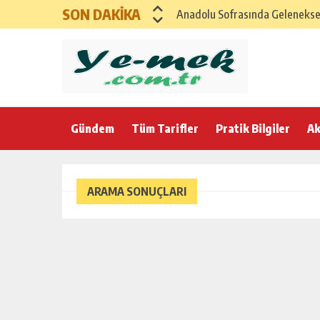
SON DAKİKA
Anadolu Sofrasında Geleneksel 
SAĞLIKLI ANADOLU İFTAR MENÜ
GAZİANTEP İFTAR SOFRASI – G
Karadeniz Rüzgarıyla Bereketli
Gündem
Tüm Tarifler
Ege’nin Zeytinyağlı Bereketi ile
Pratik Bilgiler
Ak
Anadolu Esintili Geleneksel Ev
Anadolu’nun Bereket Sofrası K
ARAMA SONUÇLARI
21 Şubat Cumartesi için Klasik
Yumuşacık Haşhaşlı ve Cevizli Ç