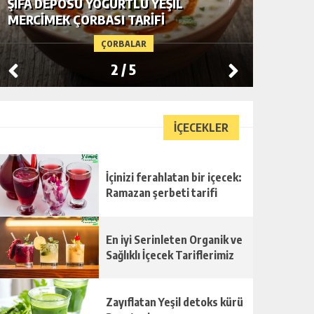
ŞIFA DEPOSU YOĞURTLU YEŞIL
YE-MEK
MERCIMEK ÇORBASI TARIFI
ÇORBASI
ÇORBALAR
2
/
5
İÇECEKLER
İçinizi ferahlatan bir içecek:
Ramazan şerbeti tarifi
En iyi Serinleten Organik ve
Sağlıklı İçecek Tariflerimiz
Zayıflatan Yeşil detoks kürü