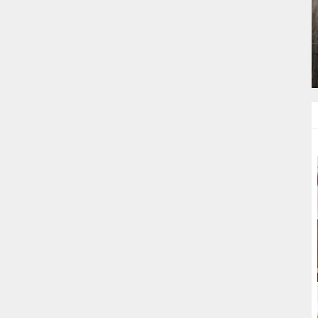
E
ŞIFA DEPOSU YOĞURTLU YEŞIL
MERCIMEK ÇORBASI TARIFI
ÇORBALAR