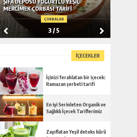
YE-MEK.COM.TR’DE BUGÜN ALACA
TAM TA
ÇORBASI TARIFINI PAYLAŞIYORUZ
ŞEHRIYE
ÇORBALAR
3
/
5
İÇECEKLER
İçinizi ferahlatan bir içecek:
Ramazan şerbeti tarifi
En iyi Serinleten Organik ve
Sağlıklı İçecek Tariflerimiz
Zayıflatan Yeşil detoks kürü