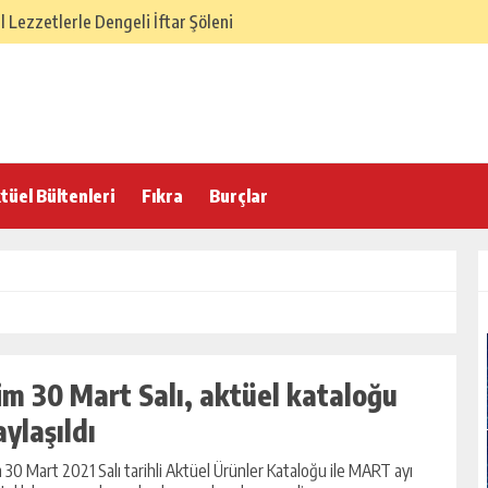
Lezzetlerle Dengeli İftar Şöleni
SÜ – Dengeli ve Hafif Sofra
elenekten Gelen Lezzet Dengesi
 İftar Sofrası
 Hafif ve Dengeli İftar Sofrası
tüel Bültenleri
Fıkra
Burçlar
 İftarı Menüsü
lasik İftar Menüsü
 Türk Ev Mutfağı İftar Menüsü
örek Tarifi
im 30 Mart Salı, aktüel kataloğu
aylaşıldı
 30 Mart 2021 Salı tarihli Aktüel Ürünler Kataloğu ile MART ayı