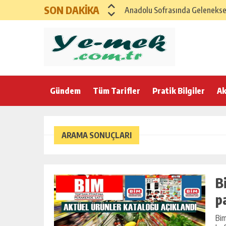
SON DAKİKA
Anadolu Sofrasında Geleneksel 
SAĞLIKLI ANADOLU İFTAR MENÜ
GAZİANTEP İFTAR SOFRASI – G
Karadeniz Rüzgarıyla Bereketli
Gündem
Tüm Tarifler
Ege’nin Zeytinyağlı Bereketi ile
Pratik Bilgiler
Ak
Anadolu Esintili Geleneksel Ev
Anadolu’nun Bereket Sofrası K
ARAMA SONUÇLARI
21 Şubat Cumartesi için Klasik
Yumuşacık Haşhaşlı ve Cevizli Ç
B
p
Bim