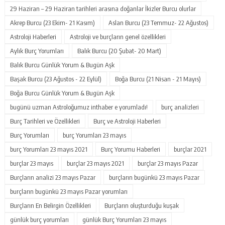
29 Haziran – 29 Haziran tarihleri arasına doğanlar İkizler Burcu olurlar
Akrep Burcu (23 Ekim- 21 Kasım)
Aslan Burcu (23 Temmuz- 22 Ağustos)
Astroloji Haberleri
Astroloji ve burçların genel özellikleri
Aylık Burç Yorumları
Balık Burcu (20 Şubat- 20 Mart)
Balık Burcu Günlük Yorum & Bugün Aşk
Başak Burcu (23 Ağustos - 22 Eylül)
Boğa Burcu (21 Nisan - 21 Mayıs)
Boğa Burcu Günlük Yorum & Bugün Aşk
bugünü uzman Astroloğumuz inthaber e yorumladı!
burç analizleri
Burç Tarihleri ve Özellikleri
Burç ve Astroloji Haberleri
Burç Yorumları
burç Yorumları 23 mayıs
burç Yorumları 23 mayıs 2021
Burç Yorumu Haberleri
burçlar 2021
burçlar 23 mayıs
burçlar 23 mayıs 2021
burçlar 23 mayıs Pazar
Burçların analizi 23 mayıs Pazar
burçların bugünkü 23 mayıs Pazar
burçların bugünkü 23 mayıs Pazar yorumları
Burçların En Belirgin Özellikleri
Burçların oluşturduğu kuşak
günlük burç yorumları
günlük Burç Yorumları 23 mayıs