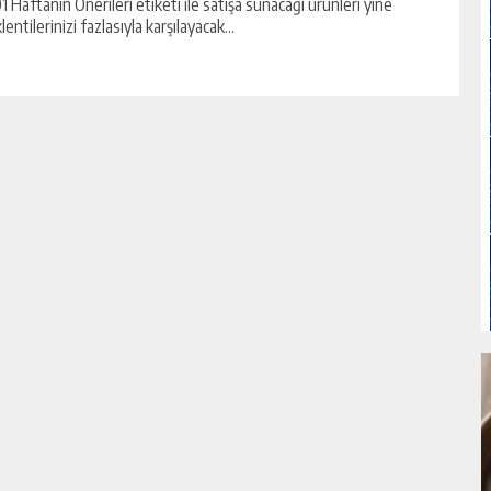
1 Haftanın Önerileri etiketi ile satışa sunacağı ürünleri yine
lentilerinizi fazlasıyla karşılayacak...