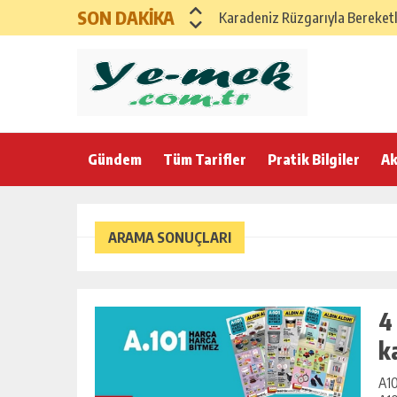
SON DAKİKA
Karadeniz Rüzgarıyla Bereketli
Ege’nin Zeytinyağlı Bereketi ile
Anadolu Esintili Geleneksel Ev
Anadolu’nun Bereket Sofrası K
Gündem
Tüm Tarifler
21 Şubat Cumartesi için Klasik
Pratik Bilgiler
Ak
Yumuşacık Haşhaşlı ve Cevizli Ç
ARAMA SONUÇLARI
4
k
A10