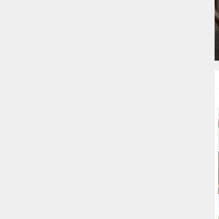
PA
EN IYI BAMYA ÇORBASI TARIFINI BIRDE
BIZDEN DENEYIN
ÇORBALAR