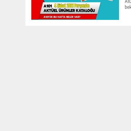
A10
bek