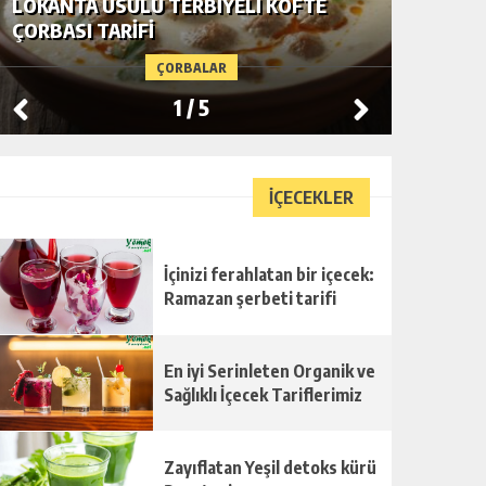
LOKANTA USULÜ TERBIYELI KÖFTE
ÇORBASI TARIFI
ÇORBALAR
1
/
5
İÇECEKLER
İçinizi ferahlatan bir içecek:
Ramazan şerbeti tarifi
En iyi Serinleten Organik ve
Sağlıklı İçecek Tariflerimiz
Zayıflatan Yeşil detoks kürü