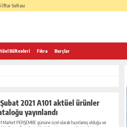
 İftar Sofrası
 Hafif ve Dengeli İftar Sofrası
 İftarı Menüsü
lasik İftar Menüsü
 Türk Ev Mutfağı İftar Menüsü
tüel Bültenleri
Fıkra
Burçlar
örek Tarifi
 Şubat 2021 A101 aktüel ürünler
ataloğu yayınlandı
1 Market PERŞEMBE gününe özel olarak hazırlamış olduğu ve