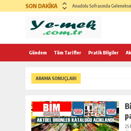
SON DAKİKA
Anadolu Sofrasında Geleneksel 
SAĞLIKLI ANADOLU İFTAR MENÜ
GAZİANTEP İFTAR SOFRASI – G
Karadeniz Rüzgarıyla Bereketli
Gündem
Tüm Tarifler
Ege’nin Zeytinyağlı Bereketi ile
Pratik Bilgiler
Ak
Anadolu Esintili Geleneksel Ev
Anadolu’nun Bereket Sofrası K
ARAMA SONUÇLARI
21 Şubat Cumartesi için Klasik
Yumuşacık Haşhaşlı ve Cevizli Ç
B
p
25 