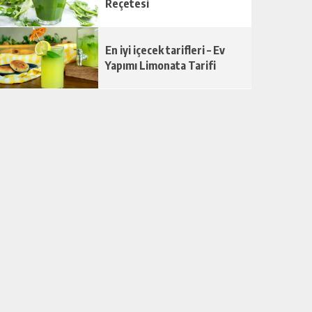
Reçetesi
En iyi içecek tarifleri – Ev
Yapımı Limonata Tarifi