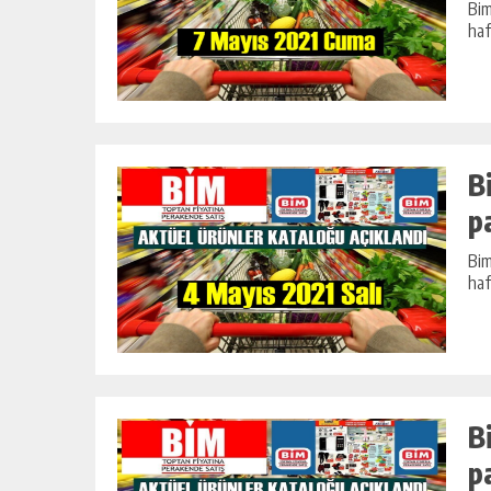
Bim
haf
B
p
Bim
haf
B
p