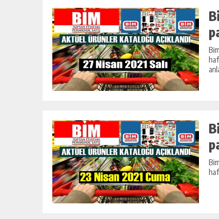
B
p
Bim
haf
anl
B
p
Bim
haf