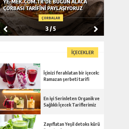
YE-MEK.COM.TR’DE BUGÜN ALACA
TAM TA
ÇORBASI TARIFINI PAYLAŞIYORUZ
ŞEHRIYE
ÇORBALAR
3
/
5
İÇECEKLER
İçinizi ferahlatan bir içecek:
Ramazan şerbeti tarifi
En iyi Serinleten Organik ve
Sağlıklı İçecek Tariflerimiz
Zayıflatan Yeşil detoks kürü