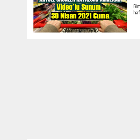
Bim
haf