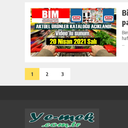
B
p
Bim
haf
...
1
2
3