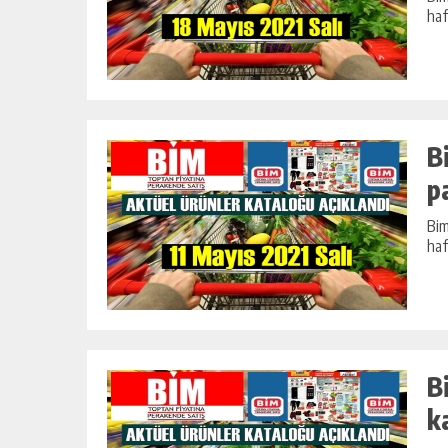
ARIFINI BIRDE
LOKANTA USULÜ TERBIYELI KÖFT
haf
ÇORBASI TARIFI
ÇORBALAR
B
p
Bim
haf
B
k