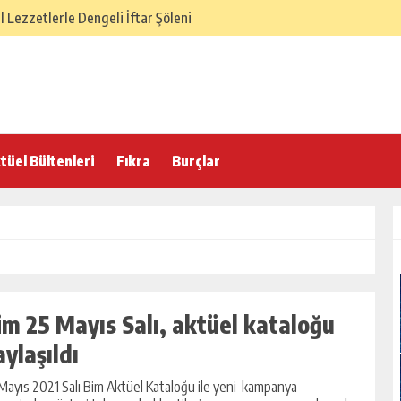
Lezzetlerle Dengeli İftar Şöleni
SÜ – Dengeli ve Hafif Sofra
elenekten Gelen Lezzet Dengesi
 İftar Sofrası
 Hafif ve Dengeli İftar Sofrası
tüel Bültenleri
Fıkra
Burçlar
 İftarı Menüsü
lasik İftar Menüsü
 Türk Ev Mutfağı İftar Menüsü
örek Tarifi
im 25 Mayıs Salı, aktüel kataloğu
aylaşıldı
Mayıs 2021 Salı Bim Aktüel Kataloğu ile yeni kampanya