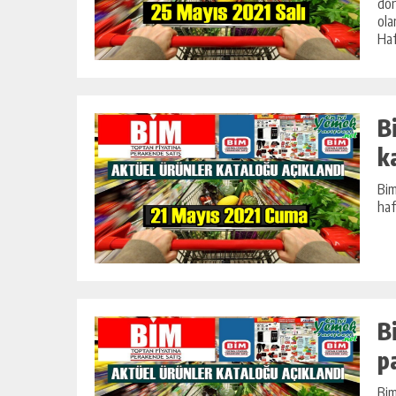
dön
ola
Haf
B
k
Bim
haf
B
p
Bim