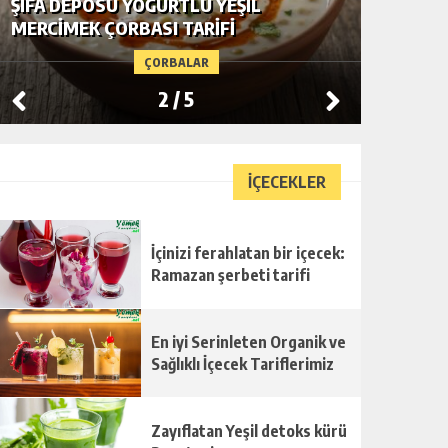
ŞIFA DEPOSU YOĞURTLU YEŞIL
YE-MEK
MERCIMEK ÇORBASI TARIFI
ÇORBASI
ÇORBALAR
2
/
5
İÇECEKLER
İçinizi ferahlatan bir içecek:
Ramazan şerbeti tarifi
En iyi Serinleten Organik ve
Sağlıklı İçecek Tariflerimiz
Zayıflatan Yeşil detoks kürü