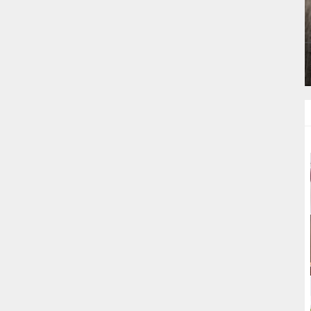
BIRDE
LOKANTA USULÜ TERBIYELI KÖFTE
ÇORBASI TARIFI
ÇORBALAR