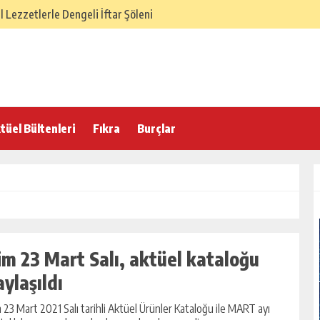
Lezzetlerle Dengeli İftar Şöleni
SÜ – Dengeli ve Hafif Sofra
elenekten Gelen Lezzet Dengesi
 İftar Sofrası
 Hafif ve Dengeli İftar Sofrası
tüel Bültenleri
Fıkra
Burçlar
 İftarı Menüsü
lasik İftar Menüsü
 Türk Ev Mutfağı İftar Menüsü
örek Tarifi
im 23 Mart Salı, aktüel kataloğu
aylaşıldı
 23 Mart 2021 Salı tarihli Aktüel Ürünler Kataloğu ile MART ayı