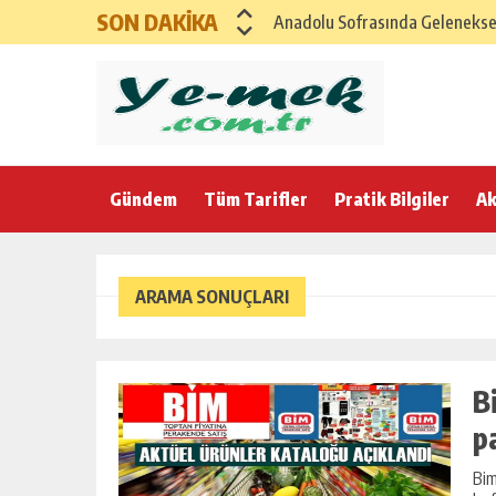
SON DAKİKA
Anadolu Sofrasında Geleneksel 
SAĞLIKLI ANADOLU İFTAR MENÜ
GAZİANTEP İFTAR SOFRASI – G
Karadeniz Rüzgarıyla Bereketli
Gündem
Tüm Tarifler
Ege’nin Zeytinyağlı Bereketi ile
Pratik Bilgiler
Ak
Anadolu Esintili Geleneksel Ev
Anadolu’nun Bereket Sofrası K
ARAMA SONUÇLARI
21 Şubat Cumartesi için Klasik
Yumuşacık Haşhaşlı ve Cevizli Ç
B
p
Bim