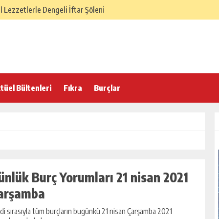
Lezzetlerle Dengeli İftar Şöleni
SÜ – Dengeli ve Hafif Sofra
elenekten Gelen Lezzet Dengesi
 İftar Sofrası
 Hafif ve Dengeli İftar Sofrası
tüel Bültenleri
Fıkra
Burçlar
 İftarı Menüsü
lasik İftar Menüsü
 Türk Ev Mutfağı İftar Menüsü
örek Tarifi
ünlük Burç Yorumları 21 nisan 2021
arşamba
di sırasıyla tüm burçların bugünkü 21 nisan Çarşamba 2021