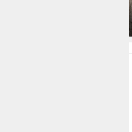
BIRDE
LOKANTA USULÜ TERBIYELI KÖFTE
ÇORBASI TARIFI
ÇORBALAR