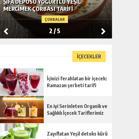
ŞIFA DEPOSU YOĞURTLU YEŞIL
YE-MEK
MERCIMEK ÇORBASI TARIFI
ÇORBASI
ÇORBALAR
2
/
5
İÇECEKLER
İçinizi ferahlatan bir içecek:
Ramazan şerbeti tarifi
En iyi Serinleten Organik ve
Sağlıklı İçecek Tariflerimiz
Zayıflatan Yeşil detoks kürü