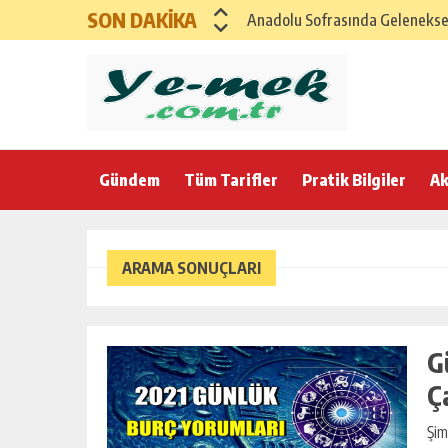
SON DAKİKA
Anadolu Sofrasında Geleneksel 
SAĞLIKLI ANADOLU İFTAR MENÜ
GAZİANTEP İFTAR SOFRASI – G
Karadeniz Rüzgarıyla Bereketli
Gündem
Tüm Tarifler
Ege’nin Zeytinyağlı Bereketi ile
Pratik Bilgiler
Ak
Anadolu Esintili Geleneksel Ev
Anadolu’nun Bereket Sofrası K
ARAMA SONUÇLARI
21 Şubat Cumartesi için Klasik
Yumuşacık Haşhaşlı ve Cevizli Ç
G
Ç
Şim