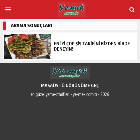
ARAMA SONUÇLARI
EN IYI ÇÖP ŞIŞ TARIFINI BIZDEN BIRDE
DENEYIN!
MASAÜSTÜ GÖRÜNÜME GEÇ
en güzel yemek tarifleri - ye-mek.com.tr - 2026