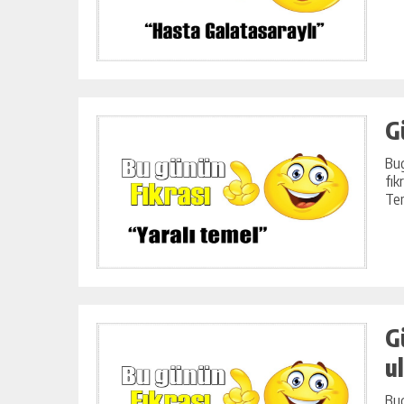
G
Bug
fık
Tem
G
u
Bug