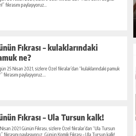
E
ŞIFA DEPOSU YOĞURTLU YEŞIL
n!” fıkrasını paylaşıyoruz...
MERCIMEK ÇORBASI TARIFI
ÇORBALAR
ünün Fıkrası – kulaklarındaki
amuk ne?
ün 25 Nisan 2021, sizlere Özel fıkralar’dan “kulaklarındaki pamuk
” fıkrasını paylaşıyoruz....
ünün Fıkrası – Ula Tursun kalk!
Nisan 2021 Günün Fıkrası, sizlere Özel fıkralar’dan “Ula Tursun
k” fıkrasını paylaşıyoruz. Günün Komik Fıkrası – Ula Tursun kalk!