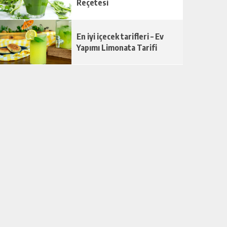
Reçetesi
En iyi içecek tarifleri – Ev
Yapımı Limonata Tarifi