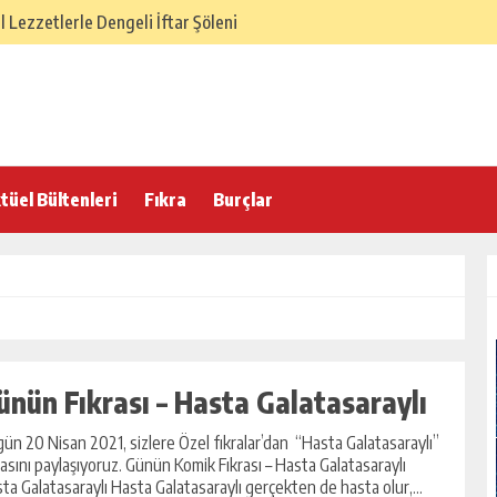
Lezzetlerle Dengeli İftar Şöleni
SÜ – Dengeli ve Hafif Sofra
elenekten Gelen Lezzet Dengesi
 İftar Sofrası
 Hafif ve Dengeli İftar Sofrası
tüel Bültenleri
Fıkra
Burçlar
 İftarı Menüsü
lasik İftar Menüsü
 Türk Ev Mutfağı İftar Menüsü
örek Tarifi
ünün Fıkrası – Hasta Galatasaraylı
ün 20 Nisan 2021, sizlere Özel fıkralar’dan “Hasta Galatasaraylı”
rasını paylaşıyoruz. Günün Komik Fıkrası – Hasta Galatasaraylı
ta Galatasaraylı Hasta Galatasaraylı gerçekten de hasta olur,...