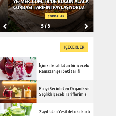
YE-MEK.COM.TR’DE BUGÜN ALACA
TAM TA
ÇORBASI TARIFINI PAYLAŞIYORUZ
ŞEHRIYE
ÇORBALAR
3
/
5
İÇECEKLER
İçinizi ferahlatan bir içecek:
Ramazan şerbeti tarifi
En iyi Serinleten Organik ve
Sağlıklı İçecek Tariflerimiz
Zayıflatan Yeşil detoks kürü