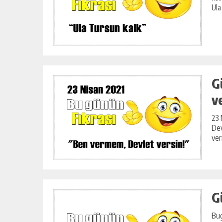
Ula
G
v
23 
Dev
ver
G
Bug