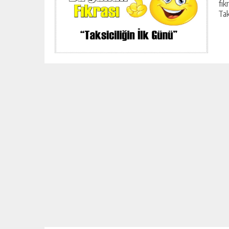
fık
Tak