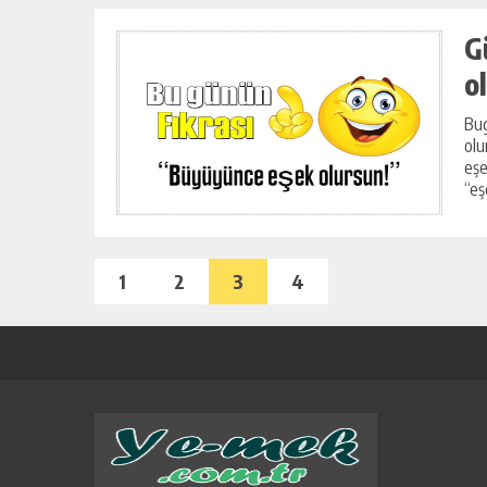
G
o
Bug
olu
eşe
“eş
1
2
3
4