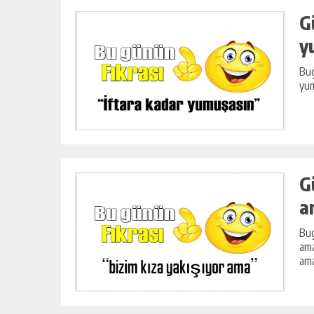
G
y
Bug
yum
G
a
Bug
ama
ama