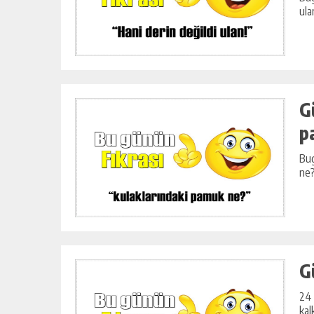
ARIFINI BIRDE
LOKANTA USULÜ TERBIYELI KÖFT
ula
ÇORBASI TARIFI
ÇORBALAR
G
p
Bug
ne?
G
24 
kal