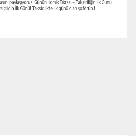
rasını paylaşıyoruz. Günün Komik Fıkrası – Taksiciliğin İlk Günü!
siciliğin İlk Günü! Taksicilikte ilk günü olan şoförün t...