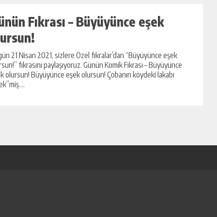
ünün Fıkrası – Büyüyünce eşek
lursun!
ün 21 Nisan 2021, sizlere Özel fıkralar’dan “Büyüyünce eşek
rsun!” fıkrasını paylaşıyoruz. Günün Komik Fıkrası – Büyüyünce
k olursun! Büyüyünce eşek olursun! Çobanın köydeki lakabı
ek”miş....