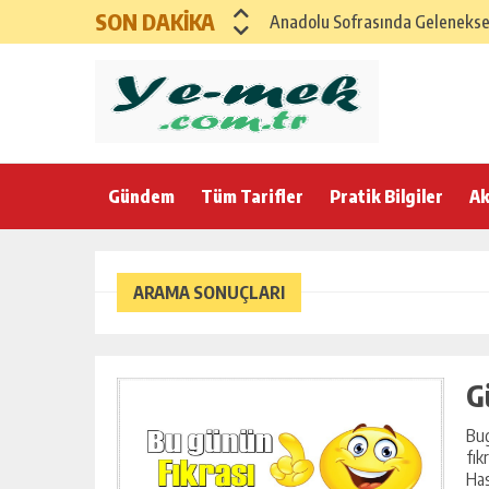
SON DAKİKA
Anadolu Sofrasında Geleneksel 
SAĞLIKLI ANADOLU İFTAR MENÜ
GAZİANTEP İFTAR SOFRASI – G
Karadeniz Rüzgarıyla Bereketli
Gündem
Tüm Tarifler
Ege’nin Zeytinyağlı Bereketi ile
Pratik Bilgiler
Ak
Anadolu Esintili Geleneksel Ev
Anadolu’nun Bereket Sofrası K
ARAMA SONUÇLARI
21 Şubat Cumartesi için Klasik
Yumuşacık Haşhaşlı ve Cevizli Ç
G
Bug
fık
Has