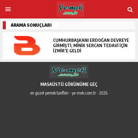
ARAMA SONUÇLARI
CUMHURBAŞKANI ERDOĞAN DEVREYE
GIRMIŞTI; MINIK SERCAN TEDAVI IÇIN
İZMIR’E GELDI
MASAÜSTÜ GÖRÜNÜME GEÇ
en güzel yemek tarifleri - ye-mek.com.tr - 2026