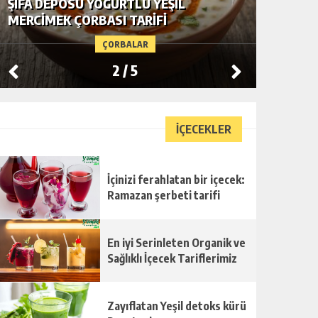
ŞIFA DEPOSU YOĞURTLU YEŞIL
YE-MEK
MERCIMEK ÇORBASI TARIFI
ÇORBASI
ÇORBALAR
2
/
5
İÇECEKLER
İçinizi ferahlatan bir içecek:
Ramazan şerbeti tarifi
En iyi Serinleten Organik ve
Sağlıklı İçecek Tariflerimiz
Zayıflatan Yeşil detoks kürü