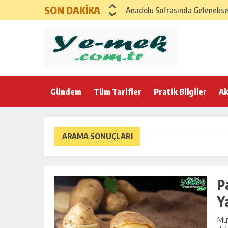
SON DAKİKA
Anadolu Sofrasında Geleneksel 
SAĞLIKLI ANADOLU İFTAR MENÜ
GAZİANTEP İFTAR SOFRASI – G
Karadeniz Rüzgarıyla Bereketli
Gündem
Tüm Tarifler
Ege’nin Zeytinyağlı Bereketi ile
Pratik Bilgiler
Ak
Anadolu Esintili Geleneksel Ev
Anadolu’nun Bereket Sofrası K
ARAMA SONUÇLARI
21 Şubat Cumartesi için Klasik
Yumuşacık Haşhaşlı ve Cevizli Ç
P
Y
Mut