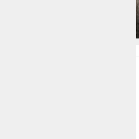
BIRDE
LOKANTA USULÜ TERBIYELI KÖFTE
ÇORBASI TARIFI
ÇORBALAR