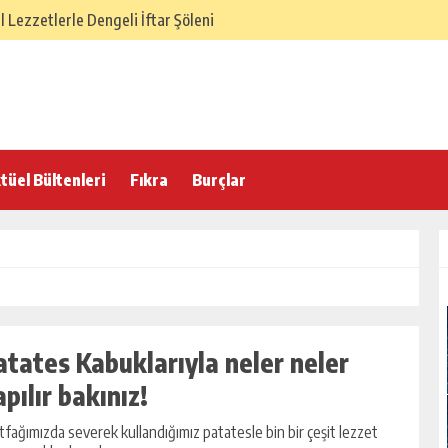
Lezzetlerle Dengeli İftar Şöleni
SÜ – Dengeli ve Hafif Sofra
elenekten Gelen Lezzet Dengesi
 İftar Sofrası
 Hafif ve Dengeli İftar Sofrası
tüel Bültenleri
Fıkra
Burçlar
 İftarı Menüsü
lasik İftar Menüsü
 Türk Ev Mutfağı İftar Menüsü
örek Tarifi
atates Kabuklarıyla neler neler
apılır bakınız!
fağımızda severek kullandığımız patatesle bin bir çeşit lezzet