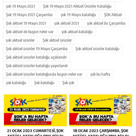
şok 19 Mayıs 2021
Şok 19 Mayıs 2021 Aktüel Ürünler Kataloğu
Şok 19 Mayıs 2021 Çarşamba
şok 19 Mayıs kataloğu
ŞOK Aktüel
Şok aktüel 19 Mayıs 2021
şok aktüel 2021
şok aktüel bu Çarşamba
Şok aktüel de bugün neler var
şok aktuel kataloğu
şok aktuel ürünler
Şok aktüel ürünler
Şok aktüel ürünler 19 Mayıs Çarşamba
Şok aktüel ürünler kataloğu
Şok aktüel ürünler kataloğu açıklandı!
Şok aktüel ürünler kataloğu yayınlandı
Şok aktüel ürünler kataloğunda bugün neler var
şok bu hafta
şok kataloğu
Şok katoloğu
Şok şok
21 OCAK 2023 CUMARTESI, ŞOK
18 OCAK 2023 ÇARŞAMBA, ŞOK
AKTÜEL KATALOĞU PAYLAŞILDI
AKTÜEL KATALOĞU PAYLAŞILDI