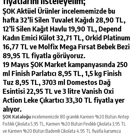
fiyatlarını listeleyelim;
ŞOK Aktüel Ürünler incelememizde bu
hafta 32’li Silen Tuvalet Kağıdı 28,90 TL,
12’li Silen Kağıt Havlu 19,90 TL, Depend
Kadın Emici Külot 32,71 TL, Orkid Platinum
16,77 TL ve Molfix Mega Fırsat Bebek Bezi
89,95 TL fiyatla görüyoruz.
19 Mayıs ŞOK Market kampanyasında 250
ml Finish Parlatıcı 8,95 TL, 1,5 kg Finish
Tuz 8,95 TL, 3703 ml Domestos Dağ
Esintisi 22,95 TL ve 3 litre Vanish Oxi
Action Leke Çıkartıcı 33,30 TL fiyatla yer
alıyor.
ŞOK Kataloğu
incelememizde 80 gramlık Karmen %20 Bütün Antep
Fıstıklı Çikolata 5,95 TL, Karmen %20 Bütün Fındıklı Çikolata 3,95 TL
ve Karmen %20 Bütün Bademli Çikolata 4,95 TL fiyatla karşımıza