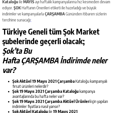
Kataloğu
ile
MAYIS
ayı haftalık kampanyalarına hız kesmeden devam
ediyor
.
ŞOK
Haftanın Önerileri etiketi ile hazırladığı ve büyük
indirimler ve kampanyalarla
ÇARŞAMBA
Gününden itibaren sizlerin
tercihine sunacağı
;
Türkiye Geneli tüm Şok Market
şubelerinde geçerli olacak;
Şok’ta Bu
Hafta ÇARŞAMBA İndirimde neler
var?
Şok Aktüel 19 Mayıs 2021 Çarşamba
Kataloğu kampanyalı
fırsat ürünleri nelerdir?
Şok
19 Mayıs 2021 Çarşamba
Kataloğu
kampanya
avantajlarında bu hafta neler var?
Şok 19 Mayıs 2021 Çarşamba Aktüel Ürünleri
için yapılan
indirimler fiyatlara nasıl yansır?
Şok Aktüel Kataloğu
ile
19 Mayıs 2021