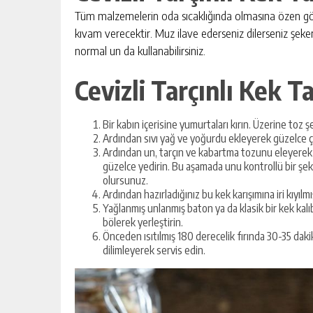
Tüm malzemelerin oda sıcaklığında olmasına özen göster
kıvam verecektir. Muz ilave ederseniz dilerseniz şeker
normal un da kullanabilirsiniz.
Cevizli Tarçınlı Kek Ta
Bir kabın içerisine yumurtaları kırın. Üzerine toz ş
Ardından sıvı yağ ve yoğurdu ekleyerek güzelce 
Ardından un, tarçın ve kabartma tozunu eleyerek 
güzelce yedirin. Bu aşamada unu kontrollü bir şek
olursunuz.
Ardından hazırladığınız bu kek karışımına iri kıyılmış
Yağlanmış unlanmış baton ya da klasik bir kek kalı
bölerek yerleştirin.
Önceden ısıtılmış 180 derecelik fırında 30-35 daki
dilimleyerek servis edin.