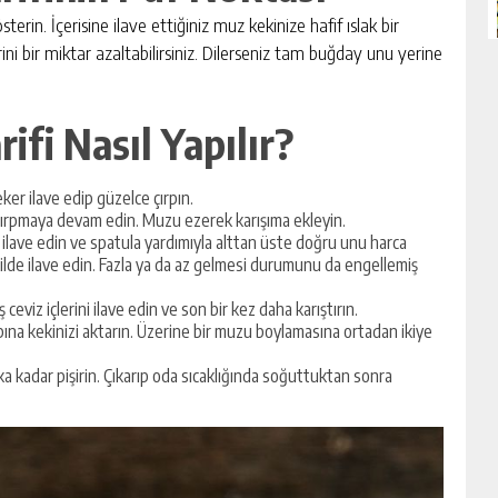
in. İçerisine ilave ettiğiniz muz kekinize hafif ıslak bir
ini bir miktar azaltabilirsiniz. Dilerseniz tam buğday unu yerine
rifi Nasıl Yapılır?
eker ilave edip güzelce çırpın.
çırpmaya devam edin. Muzu ezerek karışıma ekleyin.
ilave edin ve spatula yardımıyla alttan üste doğru unu harca
ilde ilave edin. Fazla ya da az gelmesi durumunu da engellemiş
 ceviz içlerini ilave edin ve son bir kez daha karıştırın.
bına kekinizi aktarın. Üzerine bir muzu boylamasına ortadan ikiye
ka kadar pişirin. Çıkarıp oda sıcaklığında soğuttuktan sonra