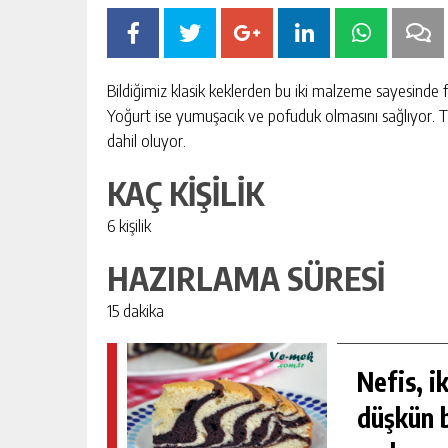
Bildiğimiz klasik keklerden bu iki malzeme sayesinde fa
Yoğurt ise yumuşacık ve pofuduk olmasını sağlıyor. Tar
dahil oluyor.
KAÇ KİŞİLİK
6 kişilik
HAZIRLAMA SÜRESİ
15 dakika
ARIFINI BIRDE
LOKANTA USULÜ TERBIYELI KÖFT
Nefis, i
ÇORBASI TARIFI
düşkün b
ÇORBALAR