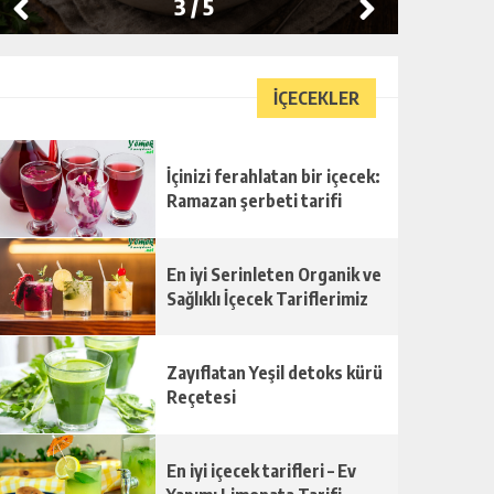
3
/
5
İÇECEKLER
İçinizi ferahlatan bir içecek:
Ramazan şerbeti tarifi
En iyi Serinleten Organik ve
Sağlıklı İçecek Tariflerimiz
Zayıflatan Yeşil detoks kürü
Reçetesi
En iyi içecek tarifleri – Ev