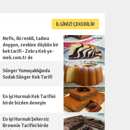
İLGİNİZİ ÇEKEBİLİR
Nefis, iki renkli, tadına
doygun, zevkine düşkün bir
kek tarifi – Zebra Kek ye-
mek.com.tr de
Sünger Yumuşaklığında
Sodalı Sünger Kek Tarifi
En iyi Hurmalı Kek Tarifini
birde bizden deneyin
En iyi Hurmalı Şekersiz
Brownie Tarifini birde