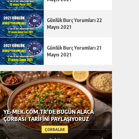
Günlük Burç Yorumları 22
Mayıs 2021
Günlük Burç Yorumları 21
Mayıs 2021
YE-MEK.COM.TR’DE BUGÜN ALACA
TAM TA
ÇORBASI TARIFINI PAYLAŞIYORUZ
ŞEHRIYE
ÇORBALAR