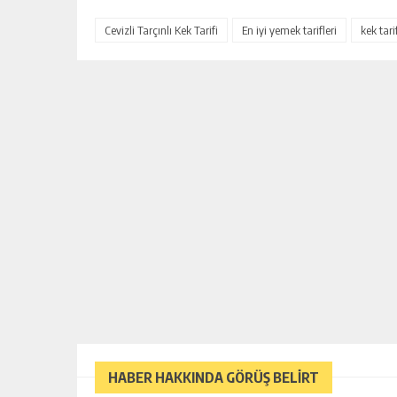
Cevizli Tarçınlı Kek Tarifi
En iyi yemek tarifleri
kek tarif
HABER HAKKINDA GÖRÜŞ BELİRT