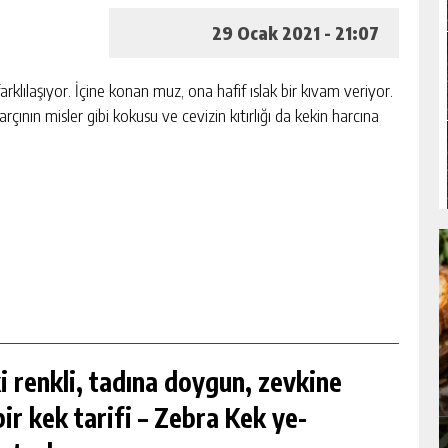
29 Ocak 2021 - 21:07
rklılaşıyor. İçine konan muz, ona hafif ıslak bir kıvam veriyor.
çının misler gibi kokusu ve cevizin kıtırlığı da kekin harcına
E
ŞIFA DEPOSU YOĞURTLU YEŞIL
ki renkli, tadına doygun, zevkine
MERCIMEK ÇORBASI TARIFI
ir kek tarifi – Zebra Kek ye-
ÇORBALAR