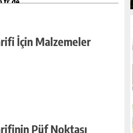
.tr de
arifi İçin Malzemeler
arifinin Püf Noktası