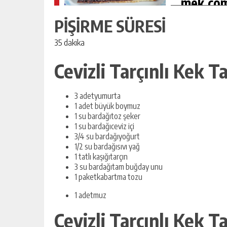
mek.com
PİŞİRME SÜRESİ
35 dakika
Cevizli Tarçınlı Kek T
3 adetyumurta
1 adet büyük boymuz
1 su bardağıtoz şeker
1 su bardağıceviz içi
3/4 su bardağıyoğurt
1/2 su bardağısıvı yağ
1 tatlı kaşığıtarçın
3 su bardağıtam buğday unu
1 paketkabartma tozu
1 adetmuz
Cevizli Tarçınlı Kek T