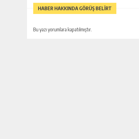
HABER HAKKINDA GÖRÜŞ BELİRT
Bu yazı yorumlara kapatılmıştır.
EN IYI BAMYA ÇORBASI TARIFINI 
BIZDEN DENEYIN
ÇORBALAR