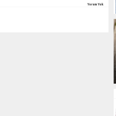
Yorum Yok
BIRDE
LOKANTA USULÜ TERBIYELI KÖFTE
ÇORBASI TARIFI
ÇORBALAR