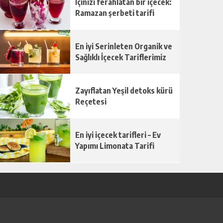
İçinizi ferahlatan bir içecek:
Ramazan şerbeti tarifi
En iyi Serinleten Organik ve
Sağlıklı İçecek Tariflerimiz
Zayıflatan Yeşil detoks kürü
Reçetesi
En iyi içecek tarifleri – Ev
Yapımı Limonata Tarifi