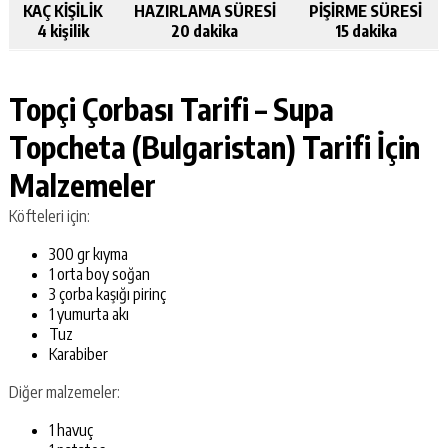
KAÇ KİŞİLİK
HAZIRLAMA SÜRESİ
PİŞİRME SÜRESİ
4 kişilik
20 dakika
15 dakika
Topçi Çorbası Tarifi – Supa
Topcheta (Bulgaristan) Tarifi İçin
Malzemeler
Köfteleri için:
300 gr kıyma
1 orta boy soğan
3 çorba kaşığı pirinç
1 yumurta akı
Tuz
Karabiber
Diğer malzemeler:
1 havuç