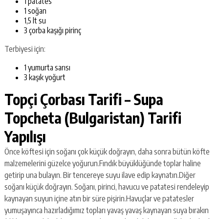
1 patates
1 soğan
1,5 lt su
3 çorba kaşığı pirinç
Terbiyesi için:
1 yumurta sarısı
3 kaşık yoğurt
Topçi Çorbası Tarifi – Supa
Topcheta (Bulgaristan) Tarifi
Yapılışı
Önce köftesi için soğanı çok küçük doğrayın, daha sonra bütün köfte
malzemelerini güzelce yoğurun.Fındık büyüklüğünde toplar haline
getirip una bulayın. Bir tencereye suyu ilave edip kaynatın.Diğer
soğanı küçük doğrayın. Soğanı, pirinci, havucu ve patatesi rendeleyip
kaynayan suyun içine atın bir süre pişirin.Havuçlar ve patatesler
yumuşayınca hazırladığımız topları yavaş yavaş kaynayan suya bırakın