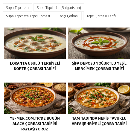
Supa Topcheta
Supa Topcheta (Bulgaristan)
Supa Topcheta Topçi Çorbası
Topçi Çorbası
Topçi Çorbası Tarifi
LOKANTA USULÜ TERBIYELI
ŞIFA DEPOSU YOĞURTLU YEŞIL
KÖFTE ÇORBASI TARIFI
MERCIMEK ÇORBASI TARIFI
YE-MEK.COM.TR’DE BUGÜN
TAM TADINDA NEFIS TAVUKLU
ALACA ÇORBASI TARIFINI
ARPA ŞEHRIYELI ÇORBA TARIFI
PAYLAŞIYORUZ