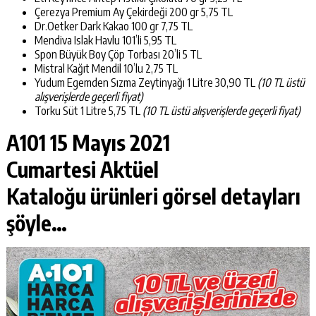
Çerezya Premium Ay Çekirdeği 200 gr 5,75 TL
Dr.Oetker Dark Kakao 100 gr 7,75 TL
Mendiva Islak Havlu 101’li 5,95 TL
Spon Büyük Boy Çöp Torbası 20’li 5 TL
Mistral Kağıt Mendil 10’lu 2,75 TL
Yudum Egemden Sızma Zeytinyağı 1 Litre 30,90 TL
(10 TL üstü
alışverişlerde geçerli fiyat)
Torku Süt 1 Litre 5,75 TL
(10 TL üstü alışverişlerde geçerli fiyat)
A101 15 Mayıs 2021
Cumartesi Aktüel
Kataloğu
ürünleri görsel detayları
şöyle…