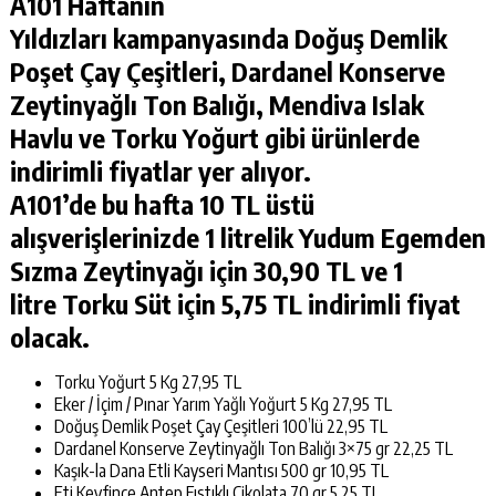
A101 Haftanın
Yıldızları
kampanyasında
Doğuş Demlik
Poşet Çay Çeşitleri
,
Dardanel Konserve
Zeytinyağlı Ton Balığı
,
Mendiva Islak
Havlu
ve
Torku Yoğurt
gibi ürünlerde
indirimli fiyatlar yer alıyor.
A101’de bu hafta
10 TL üstü
alışverişlerinizde 1 litrelik
Yudum Egemden
Sızma Zeytinyağı
için 30,90 TL ve 1
litre
Torku Süt
için 5,75 TL indirimli fiyat
olacak.
Torku Yoğurt 5 Kg 27,95 TL
Eker / İçim / Pınar Yarım Yağlı Yoğurt 5 Kg 27,95 TL
Doğuş Demlik Poşet Çay Çeşitleri 100’lü 22,95 TL
Dardanel Konserve Zeytinyağlı Ton Balığı 3×75 gr 22,25 TL
Kaşık-la Dana Etli Kayseri Mantısı 500 gr 10,95 TL
Eti Keyfince Antep Fıstıklı Çikolata 70 gr 5,25 TL