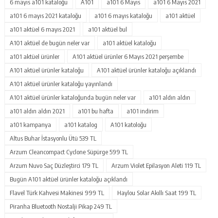
6 mayıs a101 kataloğu
A101
a101 6 Mayıs
a101 6 Mayıs 2021
a101 6 mayıs 2021 kataloğu
a101 6 mayıs kataloğu
a101 aktüel
a101 aktüel 6 mayıs 2021
a101 aktüel bul
A101 aktüel de bugün neler var
a101 aktüel kataloğu
a101 aktüel ürünler
A101 aktüel ürünler 6 Mayıs 2021 perşembe
A101 aktüel ürünler kataloğu
A101 aktüel ürünler kataloğu açıklandı
A101 aktüel ürünler kataloğu yayınlandı
A101 aktüel ürünler kataloğunda bugün neler var
a101 aldın aldın
a101 aldın aldın 2021
a101 bu hafta
a101 indirim
a101 kampanya
a101 katalog
A101 katoloğu
Altus Buhar İstasyonlu Ütü 539 TL
Arzum Cleancompact Cyclone Süpürge 599 TL
Arzum Nuvo Saç Düzleştirci 179 TL
Arzum Violet Epilasyon Aleti 119 TL
Bugün A101 aktüel ürünler kataloğu açıklandı
Flavel Türk Kahvesi Makinesi 999 TL
Haylou Solar Akıllı Saat 199 TL
Piranha Bluetooth Nostalji Pikap 249 TL