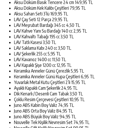
Aksu Döküm Basık Tencere 24 cm 149,95 TL
Aksu Döküm Kek Kalıbı Çeşitleri 79,95 TL
Aksu Sahan Seti 3’lü 169,95 TL
LAV Çay Seti 12 Parça 29,95 TL
LAV Meşrubat Bardağı 345 cc 4,50 TL
LAV Kahve Yanı Su Bardağı 140 cc 2,95 TL
LAV Kahvaltı Tabağı 195 cc 3,50 TL
LAV Tatlı Kasesi 3,50 TL
LAV Saklama Kabı 240 cc 3,50 TL
LAV Şekerlik 255 cc 5,95 TL
LAV Kavanoz 1400 cc 11,50 TL
LAV Kapaklı Şişe 1200 cc 12,95 TL
Keramika Anneler Günü Çerezlik 5,95 TL
Keramika Anneler Günü Kupa Çeşitleri 6,95 TL
Yuvarlak Metal Kutu Çeşitleri 2’li 15,95 TL
Ayaklı Kapaklı Cam Şekerlik 24,95 TL
Dik Kenarlı / Desenli Cam Tabak 3,50 TL
Çoklu Resim Çerçevesi Çeşitleri 10,95 TL
Juno ABS Kabin Boy Valiz 74,95 TL
Juno ABS Orta Boy Valiz 84,95 TL
Juno ABS Büyük Boy Valiz 94,95 TL
Nouvelle Tek Kişilik Nevresim Set 74,95 TL
Nouvelle Çift Kişilik Nevresim Set 99,95 TL