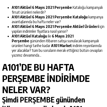
A101 Aktüel 6 Mayıs
2021 Perşembe
Kataloğu kampanyalı
fırsat ürünleri nelerdir?
A101 Aktüel 6 Mayıs 2021 Perşembe
Kataloğu
kampanya
avantajlarında bu hafta neler var?
A101 Aktüel 6 Mayıs 2021 Perşembe Aktüel Ürünleri
için
yapılan indirimler fiyatlara nasıl yansır?
A101 Aktüel Kataloğu
ile
6 Mayıs 2021
Perşembe
gününden itibaren satışa sunulacak kampanyalı
ürünleri hangi tarihe kadar
A101 Market
indirim reyonlarında
yer alacaklar? tüm bu soruların merak ettiğiniz bütün cevapları
yazımız devamında…
A101’DE BU HAFTA
PERŞEMBE İNDİRİMDE
NELER VAR?
Şimdi PERŞEMBE gününden