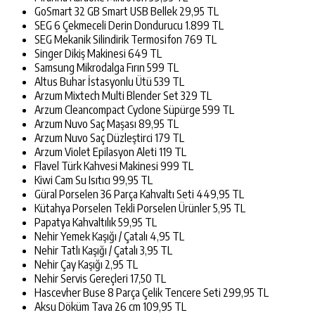
GoSmart 32 GB Smart USB Bellek 29,95 TL
SEG 6 Çekmeceli Derin Dondurucu 1.899 TL
SEG Mekanik Silindirik Termosifon 769 TL
Singer Dikiş Makinesi 649 TL
Samsung Mikrodalga Fırın 599 TL
Altus Buhar İstasyonlu Ütü 539 TL
Arzum Mixtech Multi Blender Set 329 TL
Arzum Cleancompact Cyclone Süpürge 599 TL
Arzum Nuvo Saç Maşası 89,95 TL
Arzum Nuvo Saç Düzleştirci 179 TL
Arzum Violet Epilasyon Aleti 119 TL
Flavel Türk Kahvesi Makinesi 999 TL
Kiwi Cam Su Isıtıcı 99,95 TL
Güral Porselen 36 Parça Kahvaltı Seti 449,95 TL
Kütahya Porselen Tekli Porselen Ürünler 5,95 TL
Papatya Kahvaltılık 59,95 TL
Nehir Yemek Kaşığı / Çatalı 4,95 TL
Nehir Tatlı Kaşığı / Çatalı 3,95 TL
Nehir Çay Kaşığı 2,95 TL
Nehir Servis Gereçleri 17,50 TL
Hascevher Buse 8 Parça Çelik Tencere Seti 299,95 TL
Aksu Döküm Tava 26 cm 109,95 TL