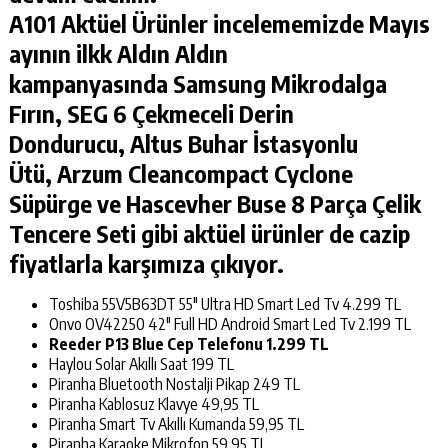
A101 Aktüel Ürünler
incelememizde Mayıs
ayının ilkk Aldın Aldın
kampanyasında
Samsung Mikrodalga
Fırın
,
SEG 6 Çekmeceli Derin
Dondurucu
,
Altus Buhar İstasyonlu
Ütü
,
Arzum Cleancompact Cyclone
Süpürge
ve
Hascevher Buse 8 Parça Çelik
Tencere Seti
gibi aktüel ürünler de cazip
fiyatlarla karşımıza çıkıyor.
Toshiba 55V5B63DT 55″ Ultra HD Smart Led Tv 4.299 TL
Onvo OV42250 42″ Full HD Android Smart Led Tv 2.199 TL
Reeder P13 Blue Cep Telefonu 1.299 TL
Haylou Solar Akıllı Saat 199 TL
Piranha Bluetooth Nostalji Pikap 249 TL
Piranha Kablosuz Klavye 49,95 TL
Piranha Smart Tv Akıllı Kumanda 59,95 TL
Piranha Karaoke Mikrofon 59,95 TL