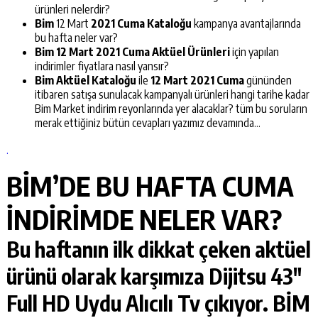
ürünleri nelerdir?
Bim
12 Mart
2021 Cuma
Kataloğu
kampanya avantajlarında
bu hafta neler var?
Bim 12 Mart 2021 Cuma Aktüel Ürünleri
için yapılan
indirimler fiyatlara nasıl yansır?
Bim Aktüel Kataloğu
ile
12 Mart 2021 Cuma
gününden
itibaren satışa sunulacak kampanyalı ürünleri hangi tarihe kadar
Bim Market indirim reyonlarında yer alacaklar? tüm bu soruların
merak ettiğiniz bütün cevapları yazımız devamında…
.
BİM’DE BU HAFTA CUMA
İNDİRİMDE NELER VAR?
Bu haftanın ilk dikkat çeken aktüel
ürünü olarak karşımıza
Dijitsu 43″
Full HD Uydu Alıcılı Tv
çıkıyor. BİM