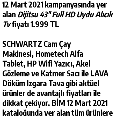
12 Mart 2021 kampanyasında yer
alan
Dijitsu 43″ Full HD Uydu Alıcılı
Tv
fiyatı 1.999 TL
SCHWARTZ Cam Çay
Makinesi
,
Hometech Alfa
Tablet
,
HP Wifi Yazıcı
,
Akel
Gözleme ve Katmer Sacı
ile
LAVA
Döküm Izgara Tava
gibi aktüel
ürünler de avantajlı fiyatları ile
dikkat çekiyor. BİM 12 Mart 2021
kataloğunda yer alan tüm ürünlere