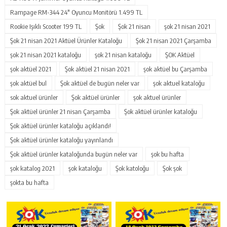
Rampage RM-344 24″ Oyuncu Monitörü 1.499 TL
Rookie Işıklı Scooter 199 TL
Şok
Şok 21 nisan
şok 21 nisan 2021
Şok 21 nisan 2021 Aktüel Ürünler Kataloğu
Şok 21 nisan 2021 Çarşamba
şok 21 nisan 2021 kataloğu
şok 21 nisan kataloğu
ŞOK Aktüel
şok aktüel 2021
Şok aktüel 21 nisan 2021
şok aktüel bu Çarşamba
şok aktüel bul
Şok aktüel de bugün neler var
şok aktuel kataloğu
sok aktuel ürünler
Şok aktüel ürünler
şok aktuel ürünler
Şok aktüel ürünler 21 nisan Çarşamba
Şok aktüel ürünler kataloğu
Şok aktüel ürünler kataloğu açıklandı!
Şok aktüel ürünler kataloğu yayınlandı
Şok aktüel ürünler kataloğunda bugün neler var
şok bu hafta
şok katalog 2021
şok kataloğu
Şok katoloğu
Şok şok
şokta bu hafta