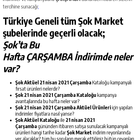
tercihine sunacağı
;
Türkiye Geneli tüm Şok Market
şubelerinde geçerli olacak;
Şok’ta Bu
Hafta ÇARŞAMBA İndirimde neler
var?
Şok Aktüel 21 nisan 2021 Çarşamba
Kataloğu kampanyalı
fırsat ürünleri nelerdir?
Şok
21 nisan 2021 Çarşamba
Kataloğu
kampanya
avantajlarında bu hafta neler var?
Şok 21 nisan 2021 Çarşamba Aktüel Ürünleri
için yapılan
indirimler fiyatlara nasıl yansır?
Şok Aktüel Kataloğu
ile
21 nisan 2021
Çarşamba
gününden itibaren satışa sunulacak kampanyalı
ürünleri hangi tarihe kadar
Şok Market
indirim reyonlarında
yer alacaklar? tüm bu soruların merak ettiğiniz bütün cevapları